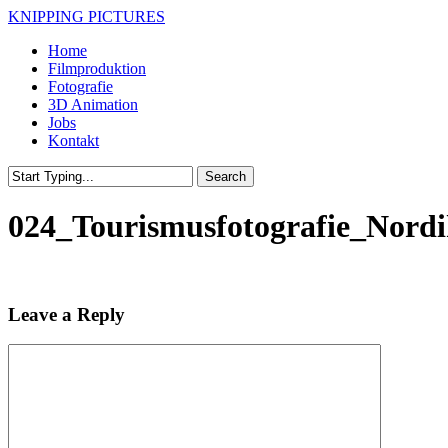
Skip
KNIPPING PICTURES
to
Menu
Home
main
Filmproduktion
content
Fotografie
3D Animation
Jobs
Kontakt
Search
Close
Search
024_Tourismusfotografie_Nord
Leave a Reply