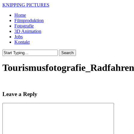
Skip
KNIPPING PICTURES
to
Menu
Home
main
Filmproduktion
content
Fotografie
3D Animation
Jobs
Kontakt
Search
Close
Search
Tourismusfotografie_Radfahre
Leave a Reply