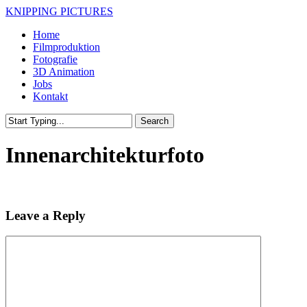
Skip
KNIPPING PICTURES
to
Menu
Home
main
Filmproduktion
content
Fotografie
3D Animation
Jobs
Kontakt
Search
Close
Search
Innenarchitekturfoto
Leave a Reply