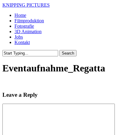
Skip
KNIPPING PICTURES
to
Menu
Home
main
Filmproduktion
content
Fotografie
3D Animation
Jobs
Kontakt
Search
Close
Search
Eventaufnahme_Regatta
Leave a Reply