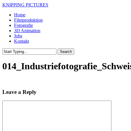
Skip
KNIPPING PICTURES
to
Menu
Home
main
Filmproduktion
content
Fotografie
3D Animation
Jobs
Kontakt
Search
Close
Search
014_Industriefotografie_Schwei
Leave a Reply