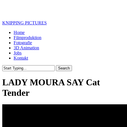
Skip
to
main
content
KNIPPING PICTURES
Menu
Home
Filmproduktion
Fotografie
3D Animation
Jobs
Kontakt
Search
Close
Search
LADY MOURA SAY Cat
Tender