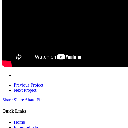
Previous Project
Next Project
Share
Share
Share
Share
Pin
Quick Links
Home
Filmproduktion