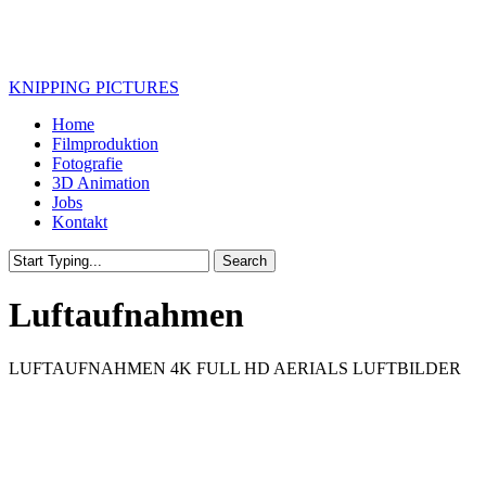
Skip
to
main
content
KNIPPING PICTURES
Menu
Home
Filmproduktion
Fotografie
3D Animation
Jobs
Kontakt
Search
Close
Search
Luftaufnahmen
LUFTAUFNAHMEN 4K FULL HD AERIALS LUFTBILDER
002_Luftaufnahme_Immobilien
003_Luftaufnahme_Immobilien_Bodensee
004_Luftaufnahmen_Luftbild_Industrie
006_Luftbild_Tourismus_Luftaufnahme
007_Luftaufnahme_Hotel_Bodensee_Tourismus