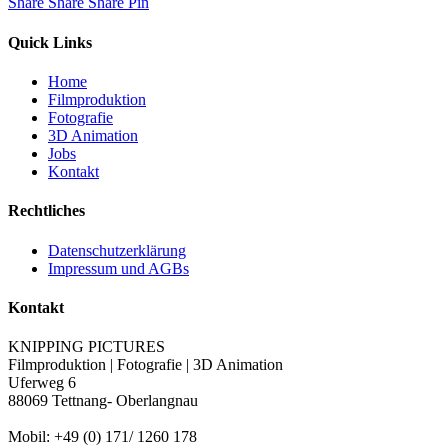
Share
Share
Share
Share
Pin
Quick Links
Home
Filmproduktion
Fotografie
3D Animation
Jobs
Kontakt
Rechtliches
Datenschutzerklärung
Impressum und AGBs
Kontakt
KNIPPING PICTURES
Filmproduktion | Fotografie | 3D Animation
Uferweg 6
88069 Tettnang- Oberlangnau
Mobil: +49 (0) 171/ 1260 178