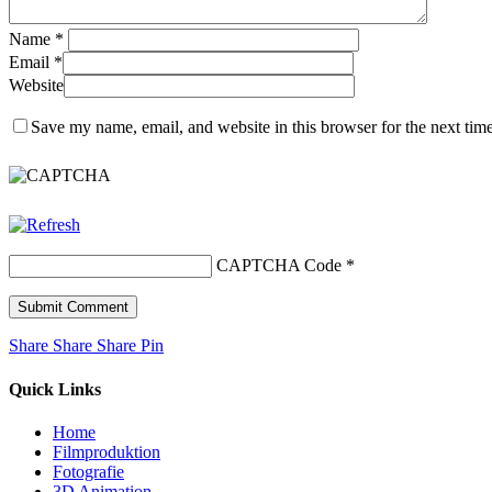
Name
*
Email
*
Website
Save my name, email, and website in this browser for the next tim
CAPTCHA Code
*
Share
Share
Share
Share
Pin
Quick Links
Home
Filmproduktion
Fotografie
3D Animation