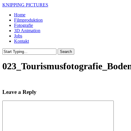
Skip
KNIPPING PICTURES
to
Menu
Home
main
Filmproduktion
content
Fotografie
3D Animation
Jobs
Kontakt
Search
Close
Search
023_Tourismusfotografie_Bode
Leave a Reply