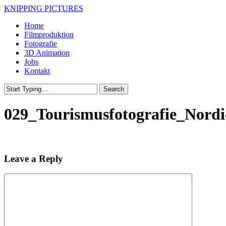
Skip
KNIPPING PICTURES
to
Menu
Home
main
Filmproduktion
content
Fotografie
3D Animation
Jobs
Kontakt
Search
Close
Search
029_Tourismusfotografie_Nord
Leave a Reply